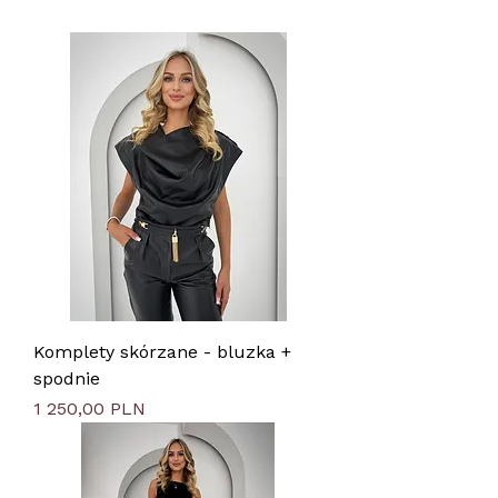
Komplety skórzane - bluzka +
spodnie
Цена
1 250,00 PLN