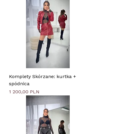
Komplety Skórzane: kurtka +
spódnica
Цена
1 200,00 PLN