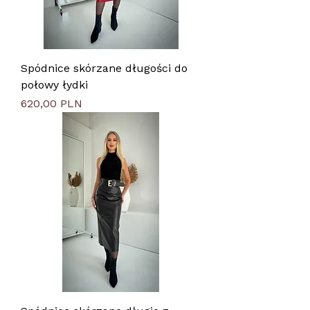
Spódnice skórzane długości do
połowy łydki
Цена
620,00 PLN