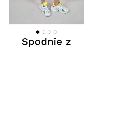
Spodnie z
napisem na
nogawce
Цена
125,00 PLN
Podana cena jest cena hurtową,
obowiązuje przy zakupie
conajmieniej 5 sztuk z modelu.