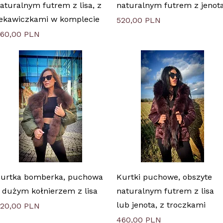
aturalnym futrem z lisa, z
naturalnym futrem z jenot
ekawiczkami w komplecie
Цена
520,00 PLN
ена
60,00 PLN
Быстрый просмотр
Быстрый просмотр
urtka bomberka, puchowa
Kurtki puchowe, obszyte
 dużym kołnierzem z lisa
naturalnym futrem z lisa
lub jenota, z troczkami
ена
20,00 PLN
Цена
460,00 PLN