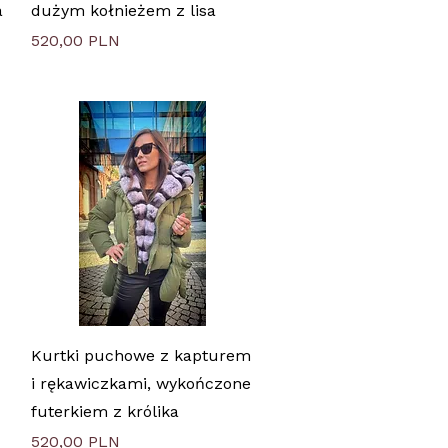
a
dużym kołnieżem z lisa
Цена
520,00 PLN
Быстрый просмотр
Kurtki puchowe z kapturem
i rękawiczkami, wykończone
futerkiem z królika
Цена
520,00 PLN