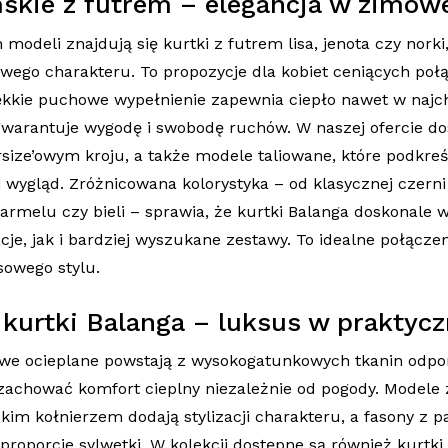
skie z futrem – elegancja w zimowe
odeli znajdują się kurtki z futrem lisa, jenota czy norki
wego charakteru. To propozycje dla kobiet ceniących połąc
kkie puchowe wypełnienie zapewnia ciepło nawet w najchł
gwarantuje wygodę i swobodę ruchów. W naszej ofercie do
size’owym kroju, a także modele taliowane, które podkreśl
i wygląd. Zróżnicowana kolorystyka – od klasycznej czerni
karmelu czy bieli – sprawia, że kurtki Balanga doskonale 
cje, jak i bardziej wyszukane zestawy. To idealne połączen
owego stylu.
kurtki Balanga – luksus w praktyc
we ocieplane powstają z wysokogatunkowych tkanin odpor
 zachować komfort cieplny niezależnie od pogody. Modele
im kołnierzem dodają stylizacji charakteru, a fasony z pa
 proporcje sylwetki. W kolekcji dostępne są również kurtk