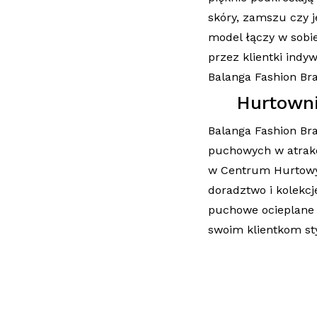
skóry, zamszu czy 
model łączy w sobi
przez klientki indy
Balanga Fashion Br
Hurtowni
Balanga Fashion Bra
puchowych w atrakc
w Centrum Hurtowym
doradztwo i kolekcj
puchowe ocieplane 
swoim klientkom sty