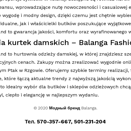
jeansu, wprowadzające nutę nowoczesności i casualowej e
e wygodę i modny design, dzięki czemu jest chętnie wybi
widualne, jak i właścicielki butików poszukujące wyjątkow
and to gwarancja jakości, komfortu oraz wyrafinowanego 
a kurtek damskich – Balanga Fashi
nd to hurtownia odzieży damskiej, w której znajdziesz sz
yjnych cenach. Zakupy można zrealizować wygodnie onlin
 Ptak w Rzgowie. Oferujemy szybkie terminy realizacji,
e, które łączą aktualne trendy z najwyższą jakością wykon
to idealny wybór dla butików i sklepów odzieżowych ch
l, ciepło i elegancję w najlepszym wydaniu.
© 2020 Модный бренд Balanga.
Тел. 570-357-667, 501-231-204