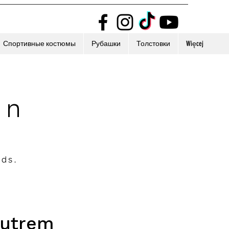
Спортивные костюмы
Рубашки
Толстовки
Więcej
on
nds.
futrem