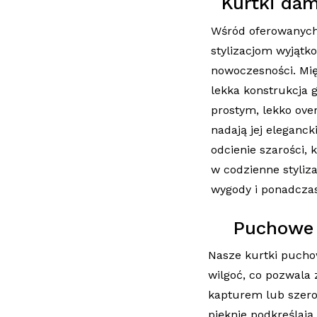
Kurtki dam
Wśród oferowanych m
stylizacjom wyjątko
nowoczesności. Mię
lekka konstrukcja 
prostym, lekko over
nadają jej eleganck
odcienie szarości, 
w codzienne styliza
wygody i ponadczas
Puchowe 
Nasze kurtki pucho
wilgoć, co pozwala
kapturem lub szerok
pięknie podkreślają