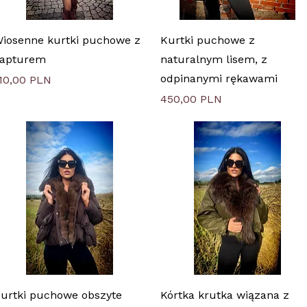
Быстрый просмотр
Быстрый просмотр
iosenne kurtki puchowe z
Kurtki puchowe z
apturem
naturalnym lisem, z
odpinanymi rękawami
ена
10,00 PLN
Цена
450,00 PLN
Быстрый просмотр
Быстрый просмотр
urtki puchowe obszyte
Kórtka krutka wiązana z