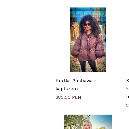
Быстрый просмотр
Kurtka Puchowa z
K
kapturem
k
f
Цена
380,00 PLN
Ц
2