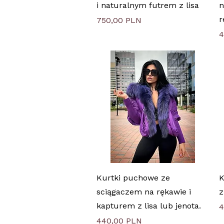
i naturalnym futrem z lisa
n
r
Цена
750,00 PLN
Ц
4
Быстрый просмотр
Kurtki puchowe ze
K
sciągaczem na rękawie i
z
kapturem z lisa lub jenota.
Ц
4
Цена
440,00 PLN