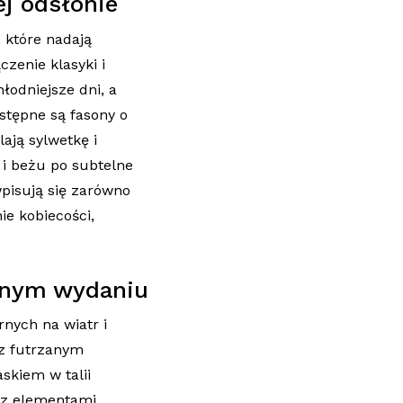
j odsłonie
, które nadają
zenie klasyki i
odniejsze dni, a
stępne są fasony o
ają sylwetkę i
 i beżu po subtelne
wpisują się zarówno
ie kobiecości,
znym wydaniu
nych na wiatr i
 z futrzanym
skiem w talii
i z elementami