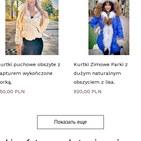
Быстрый просмотр
Быстрый просмотр
urtki puchowe obszyte z
Kurtki Zimowe Parki z
apturem wykończone
dużym naturalnym
orką.
obszyciem z lisa.
ена
Цена
50,00 PLN
920,00 PLN
Показать еще