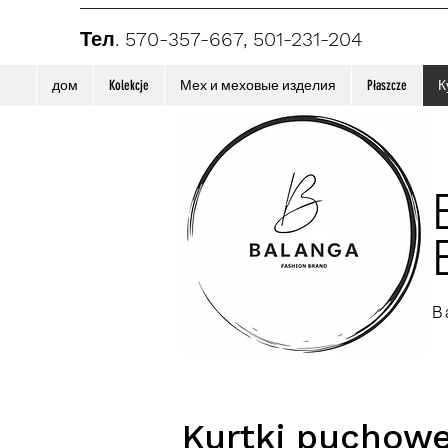
Тел. 570-357-667, 501-231-204
дом
Kolekcje
Мех и меховые изделия
Płaszcze
К
B
Kurtki puchowe