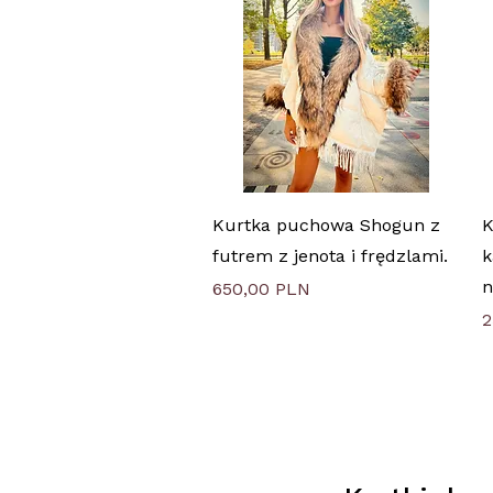
Быстрый просмотр
Kurtka puchowa Shogun z
K
futrem z jenota i frędzlami.
k
n
Цена
650,00 PLN
Ц
2