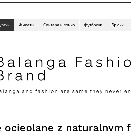
уртки
Жилеты
Свитера и пончо
футболки
Брюки
Balanga Fashi
Brand
alanga and fashion are same they never e
 ocieplane z naturalnym 