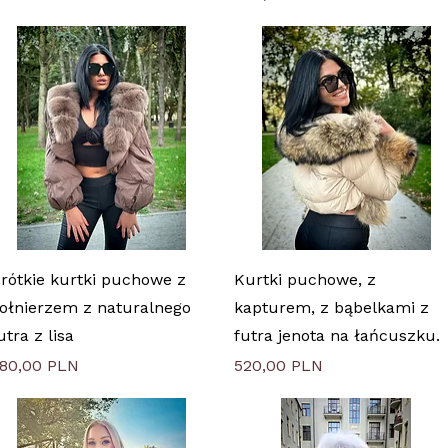
Быстрый просмотр
Быстрый просмотр
rótkie kurtki puchowe z
Kurtki puchowe, z
ołnierzem z naturalnego
kapturem, z bąbelkami z
utra z lisa
futra jenota na łańcuszku.
ена
Цена
80,00 PLN
520,00 PLN