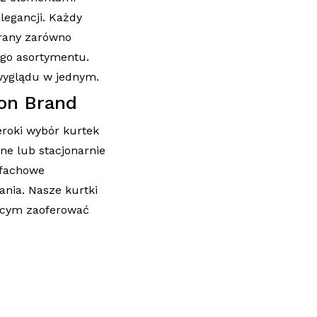
legancji. Każdy
erany zarówno
ego asortymentu.
wyglądu w jednym.
on Brand
eroki wybór kurtek
e lub stacjonarnie
 fachowe
ania. Nasze kurtki
cącym zaoferować