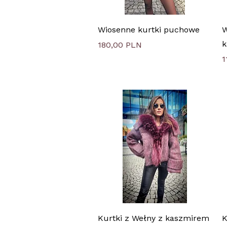
Быстрый просмотр
Wiosenne kurtki puchowe
W
k
Цена
180,00 PLN
Ц
1
Быстрый просмотр
Kurtki z Wełny z kaszmirem
K