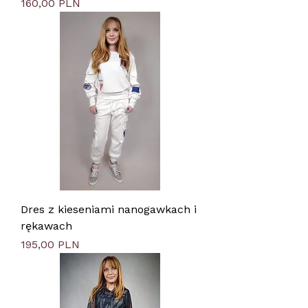
Цена
160,00 PLN
Dres z kieseniami nanogawkach i
rękawach
Цена
195,00 PLN