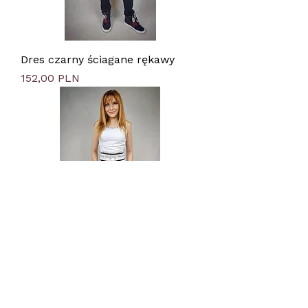
Dres czarny ściagane rękawy
Цена
152,00 PLN
Dresy z topami
Цена
90,00 PLN