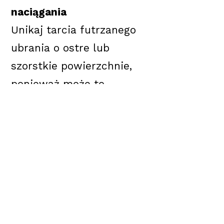
naciągania
Unikaj tarcia futrzanego
ubrania o ostre lub
szorstkie powierzchnie,
ponieważ może to
uszkodzić delikatne
włosie futra. Jeśli kobieta
ma w nawyku noszenie
ciężkiej torebki i to
zazwyczaj na jednej ręce
a nie na przemiennie, Gdy
chodzi w futrzanym