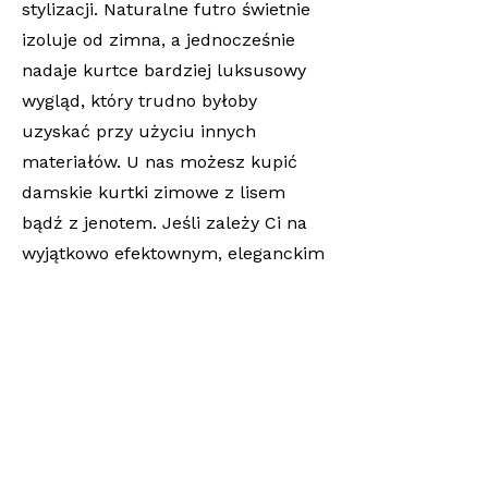
stylizacji. Naturalne futro świetnie
izoluje od zimna, a jednocześnie
nadaje kurtce bardziej luksusowy
wygląd, który trudno byłoby
uzyskać przy użyciu innych
materiałów. U nas możesz kupić
damskie kurtki zimowe z lisem
bądź z jenotem. Jeśli zależy Ci na
wyjątkowo efektownym, eleganckim
wykończeniu, najlepiej sprawdzi się
model z lisem – jego futro jest
miękkie, puszyste i od razu
przyciąga wzrok. To świetny wybór
do stylizacji, w których okrycie ma
odgrywać rolę głównego akcentu. Z
kolei damskie kurtki zimowe