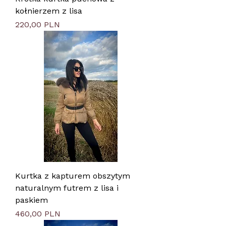
kołnierzem z lisa
Цена
220,00 PLN
Kurtka z kapturem obszytym
naturalnym futrem z lisa i
paskiem
Цена
460,00 PLN