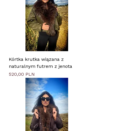
Kórtka krutka wiązana z
naturalnym futrem z jenota
Цена
520,00 PLN