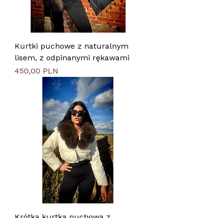
Kurtki puchowe z naturalnym
lisem, z odpinanymi rękawami
Цена
450,00 PLN
Krótka kurtka puchowa z