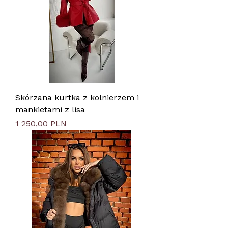
Skórzana kurtka z kolnierzem i
mankietami z lisa
Цена
1 250,00 PLN