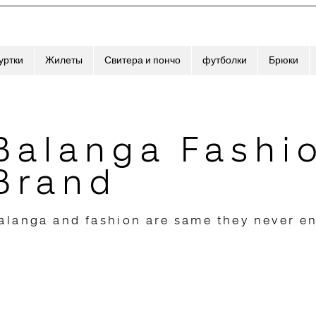
уртки
Жилеты
Свитера и пончо
футболки
Брюки
Balanga Fashi
Brand
alanga and fashion are same they never e