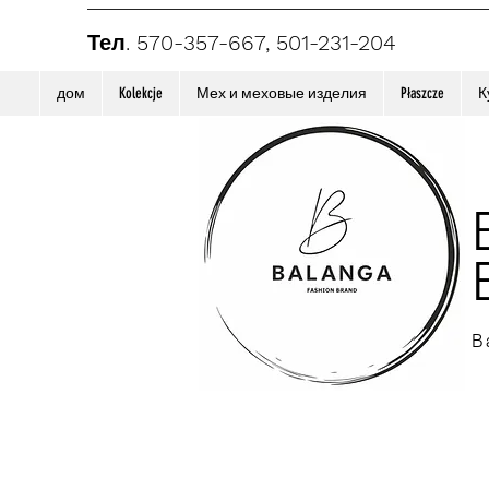
Тел. 570-357-667, 501-231-204
дом
Kolekcje
Мех и меховые изделия
Płaszcze
К
B