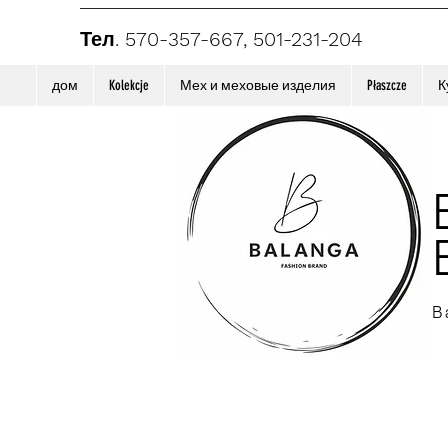
Тел. 570-357-667, 501-231-204
дом
Kolekcje
Мех и меховые изделия
Płaszcze
К
B