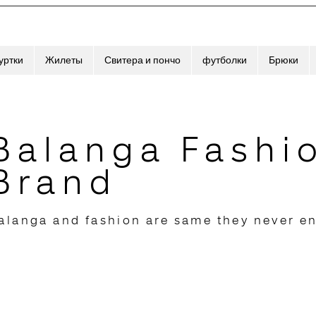
уртки
Жилеты
Свитера и пончо
футболки
Брюки
Balanga Fashi
Brand
alanga and fashion are same they never e