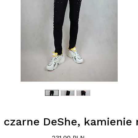
 czarne DeShe, kamienie 
Цена
231,00 PLN