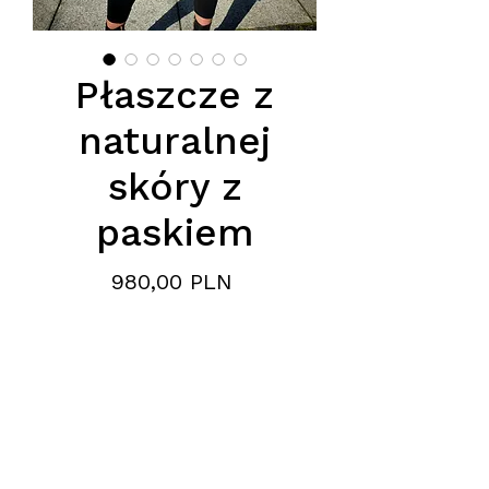
Płaszcze z
naturalnej
skóry z
paskiem
Цена
980,00 PLN
Płaszcz wykonany z najwyższej
jakości skóry naturalnej jagnięcej
to propozycja dla klientów
poszukujących połączenia
trwałości i wysokiego komfortu.
Hurtownia płaszczy
Starannie wyselekcjonowana