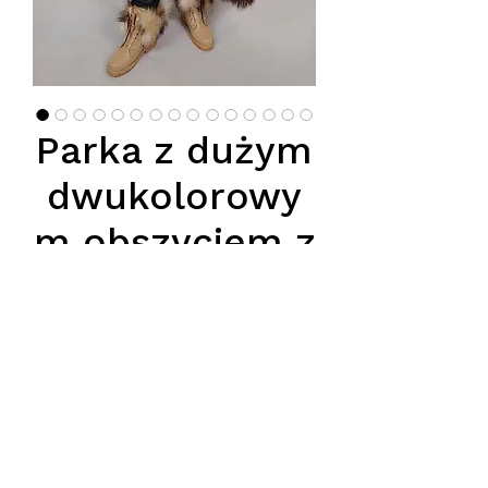
Parka z dużym
dwukolorowy
m obszyciem z
naturalnego
futra
Цена
1 450,00 PLN
Podana cena jest ceną hurtową,
obowiązuje przy zakupie minimum