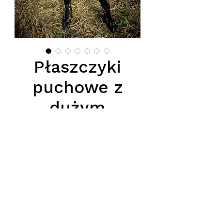
Płaszczyki
puchowe z
dużym
kołnieżem z
lisa
Цена
520,00 PLN
Nowoczesna elegancja spotyka się
z funkcjonalnością –
płaszczyki