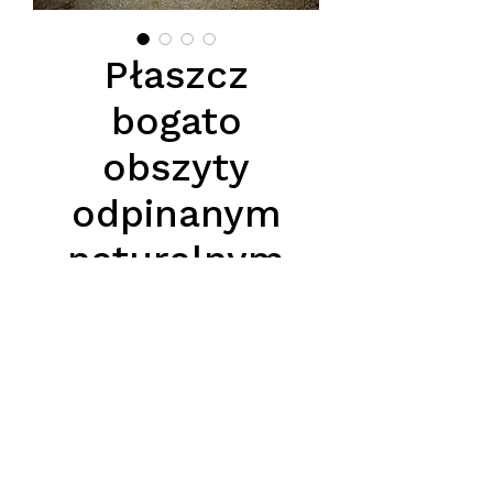
Płaszcz
bogato
obszyty
odpinanym
naturalnym
futrem z lisa
na zewnątrz.
Цена
850,00 PLN
Podana cena jest cena hurtową
netto, obowiązuje przy zakupie