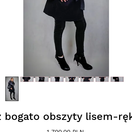
z bogato obszyty lisem-rę
Цена
1 700,00 PLN