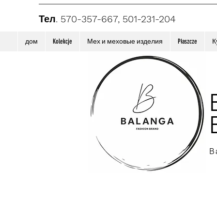
Тел. 570-357-667, 501-231-204
дом
Kolekcje
Мех и меховые изделия
Płaszcze
К
B