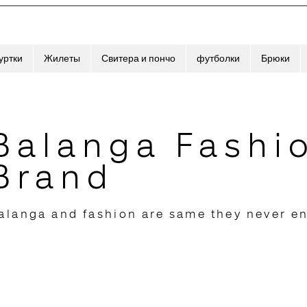
уртки
Жилеты
Свитера и пончо
футболки
Брюки
Balanga Fashi
Brand
alanga and fashion are same they never e