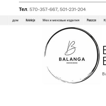
Тел. 570-357-667, 501-231-204
дом
Kolekcje
Мех и меховые изделия
Płaszcze
К
B