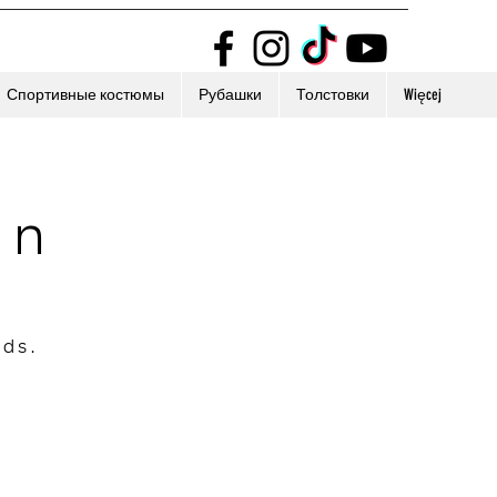
Спортивные костюмы
Рубашки
Толстовки
Więcej
on
nds.