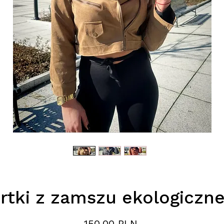
rtki z zamszu ekologiczn
Цена
150,00 PLN