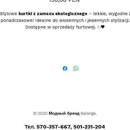
Stylowe
kurtki z zamszu ekologicznego
– lekkie, wygodne i
ponadczasowe! Idealne do wiosennych i jesiennych stylizacji.
Dostępne w sprzedaży hurtowej. ✨🖤
P odana cena jest cena hurtową netto, obowiązuje przy
zamówieniu minimum 5szt.
© 2020 Модный бренд Balanga.
Тел. 570-357-667, 501-231-204