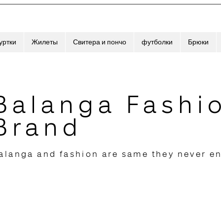
уртки
Жилеты
Свитера и пончо
футболки
Брюки
Balanga Fashi
Brand
alanga and fashion are same they never e