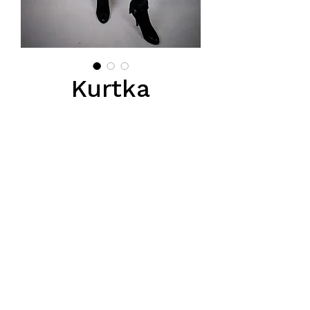
Kurtka
Puchowa z
kapturem
Цена
285,00 PLN
Podana cena jest cena hurtową
netto, obowiązuje przy zakupie
minimum 5 szt.
Тел.
570-357-667
,