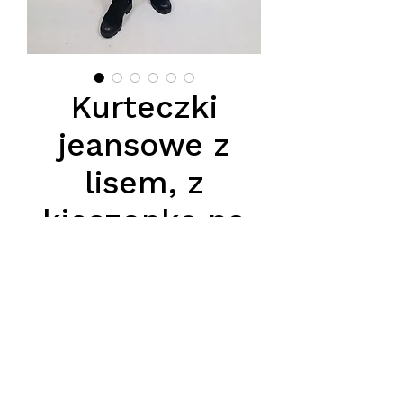
Kurteczki
jeansowe z
lisem, z
kieszonką na
prawym
rękawie
Цена
950,00 PLN
Podana cena jest cena hurtową