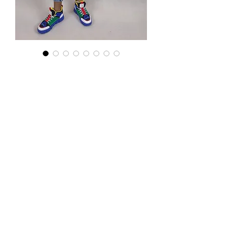
Koszulka w
emotki
Цена
115,00 PLN
Podana cena jest cena hurtową,
przy zamówieniu minimum 5szt.
Тел.
570-357-667
,
501-231-204