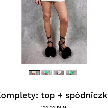
Komplety: top + spódniczk
Цена
120,00 PLN