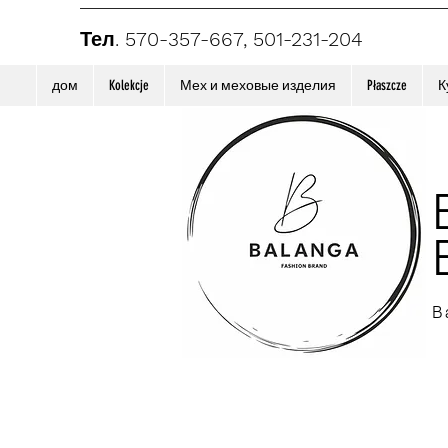
Тел. 570-357-667, 501-231-204
дом
Kolekcje
Мех и меховые изделия
Płaszcze
К
B