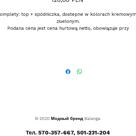
omplety: top + spódniczka, dostepne w kolorach kremowym
ziuelonym.
Podana cena jest cena hurtową netto, obowiązuje przy
zamówieniu minimum 5szt.
© 2020 Модный бренд Balanga.
Тел. 570-357-667, 501-231-204