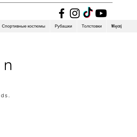
Спортивные костюмы
Рубашки
Толстовки
Więcej
on
nds.