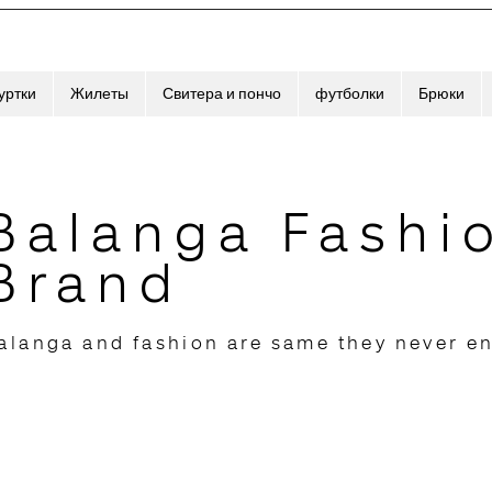
уртки
Жилеты
Свитера и пончо
футболки
Брюки
Balanga Fashi
Brand
alanga and fashion are same they never e