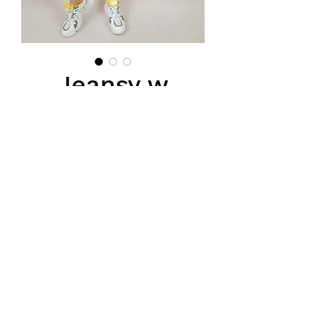
Jeansy w
serduszka
Цена
95,00 PLN
Podana cena jest ceną hurtową,
obowiązuje przy zakupie conajmiej
5 szt z modelu.
Тел.
570-357-667
,
501-231-204