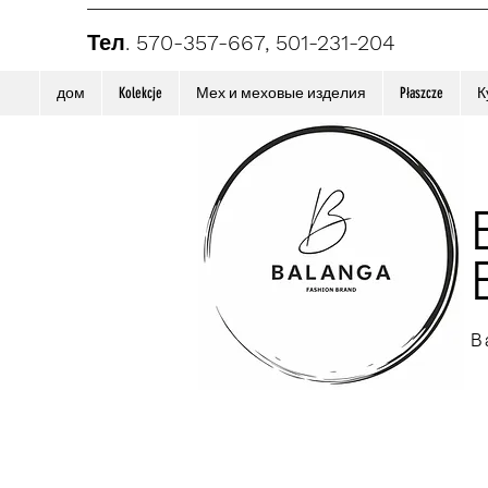
Тел. 570-357-667, 501-231-204
дом
Kolekcje
Мех и меховые изделия
Płaszcze
К
B