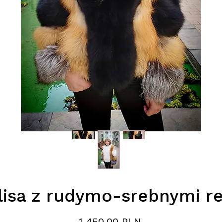
 lisa z rudymo-srebnymi 
Цена
1 450,00 PLN