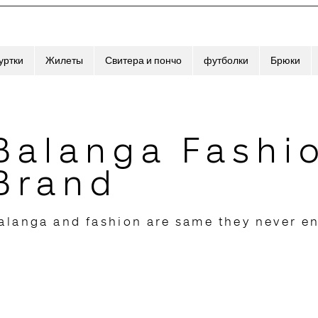
уртки
Жилеты
Свитера и пончо
футболки
Брюки
Balanga Fashi
Brand
alanga and fashion are same they never e