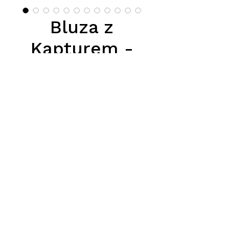
Bluza z
Kapturem -
Vintage
Цена
85,00 PLN
Podana cena jest cena hurtową
netto, obowiazuje przy zakupie
conajmiej 5 szt.
Тел.
570-357-667
,
501-231-204