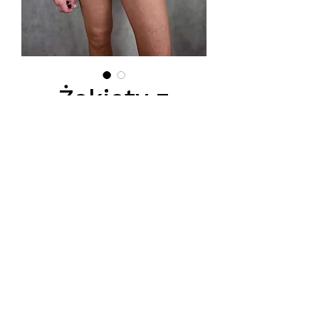
Żakiety z
kwiatkami.
Цена
160,00 PLN
Żakiety z kwiatkami, wzorowane
na modelu Chanel.
Podana cena jest cena hurtową
netto, obowiązuje przy zamówieniu
minimum 5szt.
Тел.
570-357-667
,