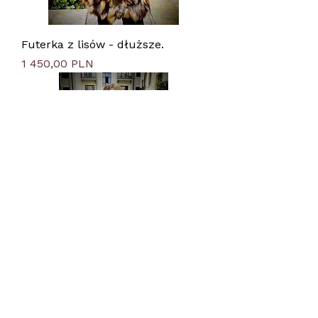
Futerka z lisów - dłuższe.
Цена
1 450,00 PLN
Damskie długie futerka
ekologiczne - Płaszcze
Цена
490,00 PLN