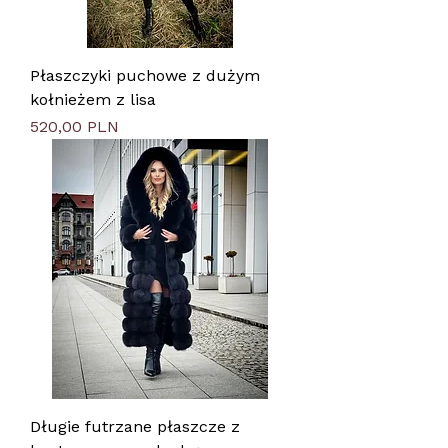
Płaszczyki puchowe z dużym
kołnieżem z lisa
Цена
520,00 PLN
Długie futrzane płaszcze z