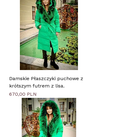
Damskie Płaszczyki puchowe z
krótszym futrem z lisa.
Цена
670,00 PLN