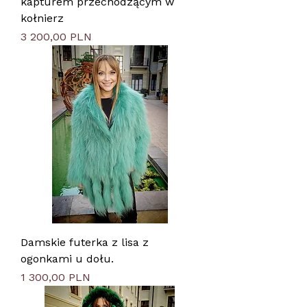
kapturem przechodzącym w
kołnierz
Цена
3 200,00 PLN
Damskie futerka z lisa z
ogonkami u dołu.
Цена
1 300,00 PLN