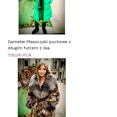
Damskie Płaszczyki puchowe z
długim futrem z lisa
Цена
720,00 PLN