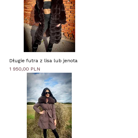
Długie futra z lisa lub jenota
Цена
1 950,00 PLN