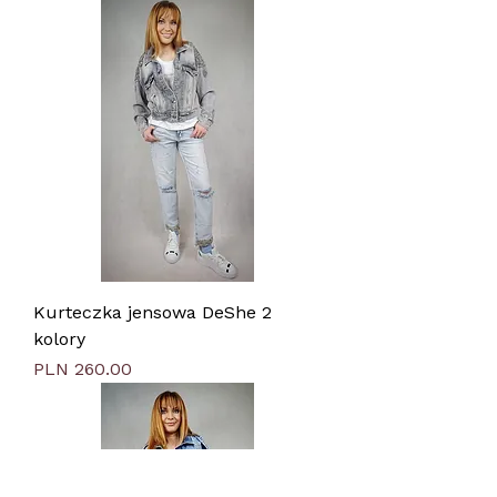
Kurteczka jensowa DeShe 2
kolory
Price
PLN 260.00