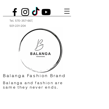
Tel.
570-357-667
,
501-231-204
Balanga Fashion Brand
Balanga and fashion are
same they never ends.