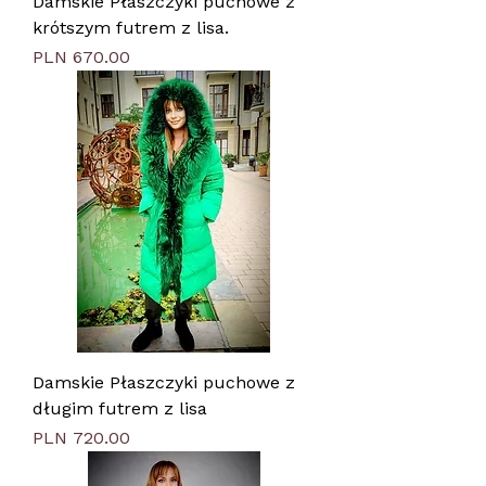
Damskie Płaszczyki puchowe z
krótszym futrem z lisa.
Price
PLN 670.00
Damskie Płaszczyki puchowe z
długim futrem z lisa
Price
PLN 720.00