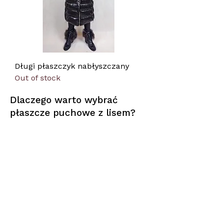
Długi płaszczyk nabłyszczany
Out of stock
Dlaczego warto wybrać
płaszcze puchowe z lisem?
Zapewniamy szeroki wybór
płaszczy puchowych z naturalnym
futrem w różnych fasonach i
kolorach – od klasycznych, po
bardziej nowoczesne. Każdy model
pozwala stworzyć efektowny
zimowy look, łącząc wygodę z