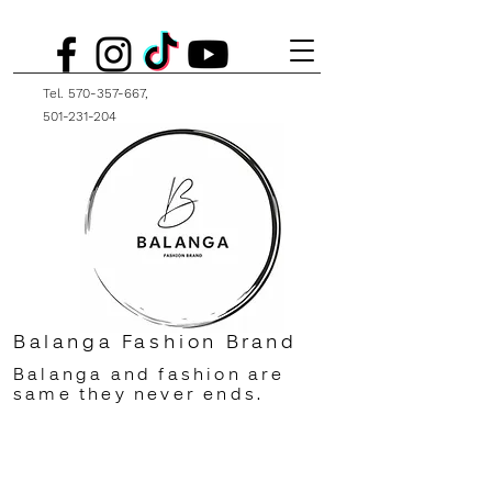
Tel.
570-357-667
,
501-231-204
Balanga Fashion Brand
Balanga and fashion are
same they never ends.