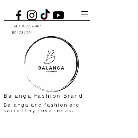
Tel.
570-357-667
,
501-231-204
Balanga Fashion Brand
Balanga and fashion are
same they never ends.