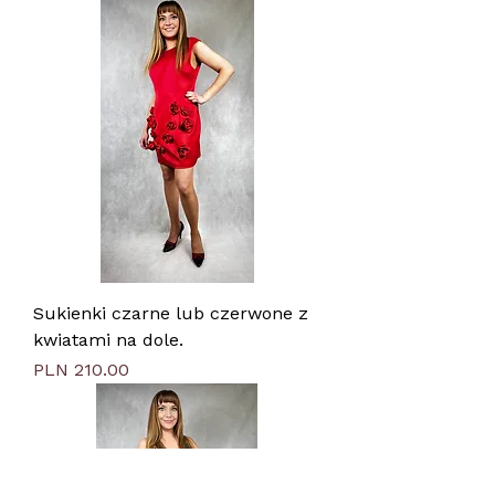
Sukienki czarne lub czerwone z
kwiatami na dole.
Price
PLN 210.00