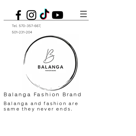
Tel.
570-357-667
,
501-231-204
Balanga Fashion Brand
Balanga and fashion are
same they never ends.