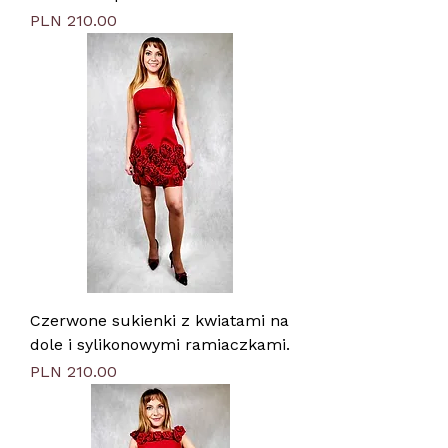
Price
PLN 210.00
Czerwone sukienki z kwiatami na
dole i sylikonowymi ramiaczkami.
Price
PLN 210.00