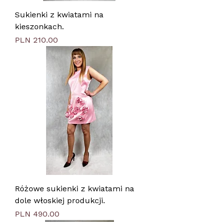
Sukienki z kwiatami na
kieszonkach.
Price
PLN 210.00
Różowe sukienki z kwiatami na
dole włoskiej produkcji.
Price
PLN 490.00