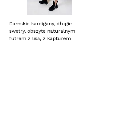
Damskie kardigany, długie
swetry, obszyte naturalnym
futrem z lisa, z kapturem
Price
PLN 750.00