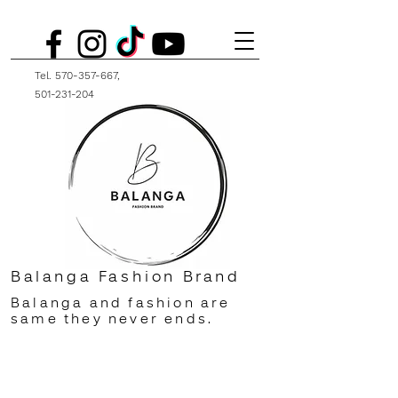
Tel.
570-357-667
,
501-231-204
Balanga Fashion Brand
Balanga and fashion are
same they never ends.