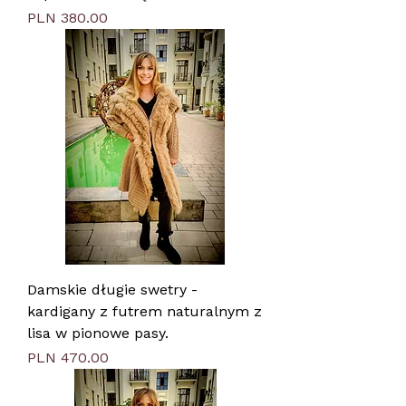
Price
PLN 380.00
Damskie długie swetry -
kardigany z futrem naturalnym z
lisa w pionowe pasy.
Price
PLN 470.00