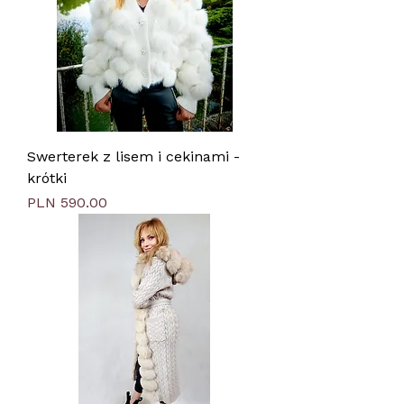
Swerterek z lisem i cekinami -
krótki
Price
PLN 590.00