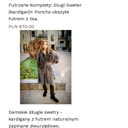
Futrzane Komplety: Dlugi Sweter
(kardigan)+ Poncho obszyte
futrem z lisa.
Price
PLN 670.00
Damskie długie swetry -
kardigany z futrem naturalnym
zapinane dwurzędowo.