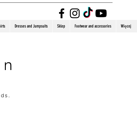
irts
Dresses and Jumpsuits
Sklep
Footwear and accessories
Więcej
on
nds.