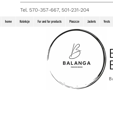
Tel. 570-357-667, 501-231-204
home
Kolekcje
Fur and fur products
Płaszcze
Jackets
Vests
B