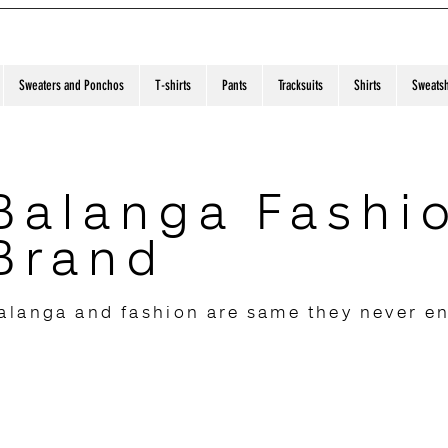
Sweaters and Ponchos
T-shirts
Pants
Tracksuits
Shirts
Sweatsh
Balanga Fashi
Brand
alanga and fashion are same they never e