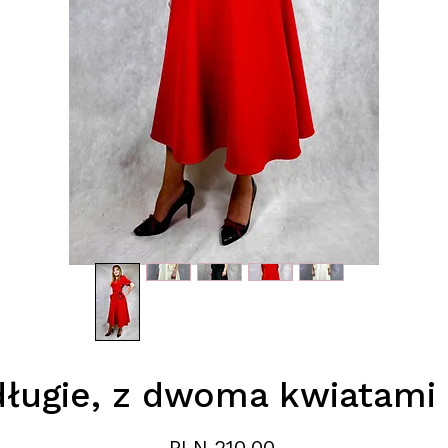
długie, z dwoma kwiatami 
Price
PLN 210.00