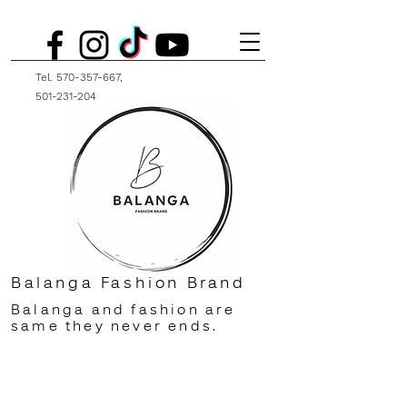
Tel.
570-357-667
,
501-231-204
Balanga Fashion Brand
Balanga and fashion are
same they never ends.