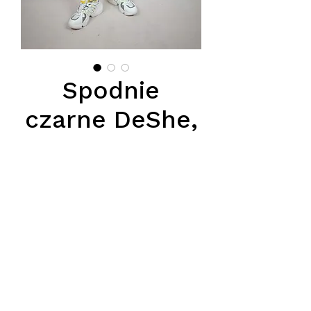
Spodnie
czarne DeShe,
kamienie na
Udzie
Price
PLN 231.00
Podana cena jest ceną hurtową,
obowiązuje przy zakupie minimum
paczki.