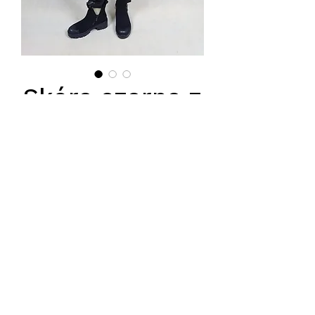
Skóra czarna z
lisem
Price
PLN 1,250.00
Podana cena jest cena hurtową
netto, obowiązuje przy zakupie
minimum 5 szt.
Sugerowana cena detaliczna
2400zł.
Tel.
570-357-667
,