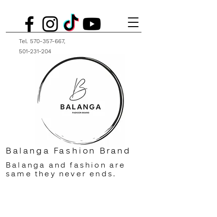
Tel.
570-357-667
,
501-231-204
Balanga Fashion Brand
Balanga and fashion are
same they never ends.