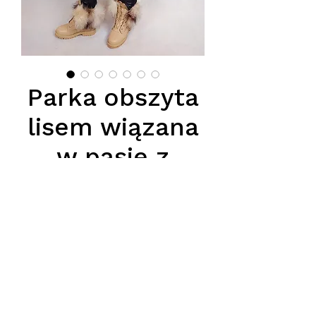
Parka obszyta
lisem wiązana
w pasie z
klamrami na
ramionach.
Price
PLN 1,250.00
Podana cena jest ceną hurtową,
obowiazuje przy zakupie conajmiej