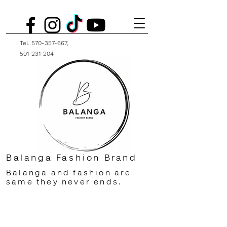
Tel.
570-357-667
,
501-231-204
Balanga Fashion Brand
Balanga and fashion are
same they never ends.