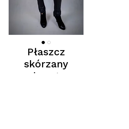
Płaszcz
skórzany
obszyty
naturalnym
futrem z lisa
Price
PLN 1,550.00
Podana cena jest cena hurtową