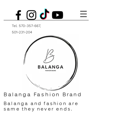
Tel.
570-357-667
,
501-231-204
Balanga Fashion Brand
Balanga and fashion are
same they never ends.