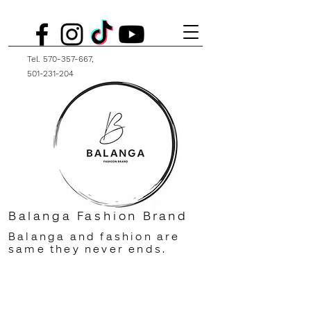
Tel.
570-357-667
,
501-231-204
Balanga Fashion Brand
Balanga and fashion are
same they never ends.