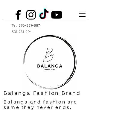
Tel.
570-357-667
,
501-231-204
Balanga Fashion Brand
Balanga and fashion are
same they never ends.