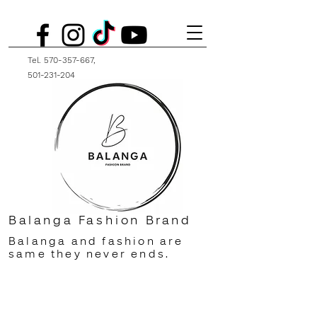
Tel.
570-357-667
,
501-231-204
Balanga Fashion Brand
Balanga and fashion are
same they never ends.