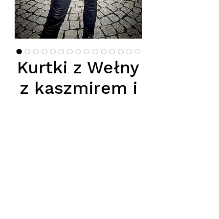
Kurtki z Wełny
z kaszmirem i
naturalnym
futrem z lisa
Price
PLN 750.00
Nasze
kurtki puchowe z
mieszanki wełny i kaszmiru
to
połączenie elegancji, luksusu i
najwyższej jakości. Wykończone