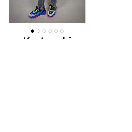
Kurteczki
jeansowe z
mieisiem
Price
PLN 152.00
Podana cena jest ceną hurtową.
Tel.
570-357-667
,