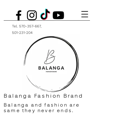
Tel.
570-357-667
,
501-231-204
Balanga Fashion Brand
Balanga and fashion are
same they never ends.