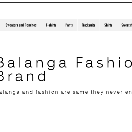
Sweaters and Ponchos
T-shirts
Pants
Tracksuits
Shirts
Sweatsh
Balanga Fashi
Brand
alanga and fashion are same they never e