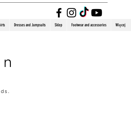
irts
Dresses and Jumpsuits
Sklep
Footwear and accessories
Więcej
on
nds.