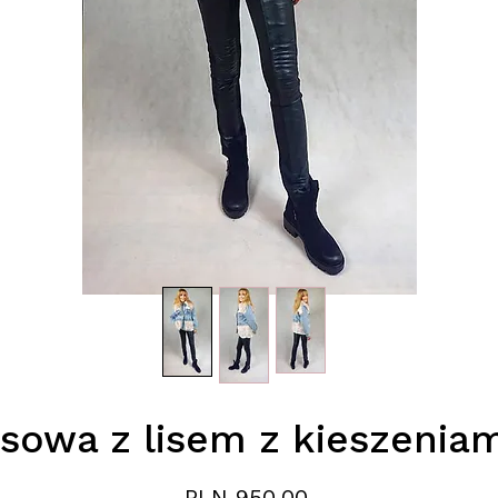
sowa z lisem z kieszeniam
Price
PLN 950.00