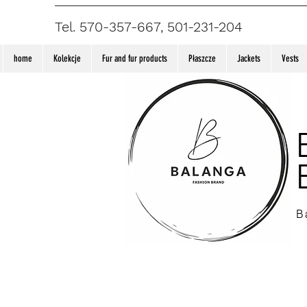
Tel. 570-357-667, 501-231-204
home
Kolekcje
Fur and fur products
Płaszcze
Jackets
Vests
B