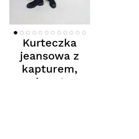
Kurteczka
jeansowa z
kapturem,
obszyta
ekologicznym
futerkiem
Price
PLN 210.00
Podana cena jest cena hurtową