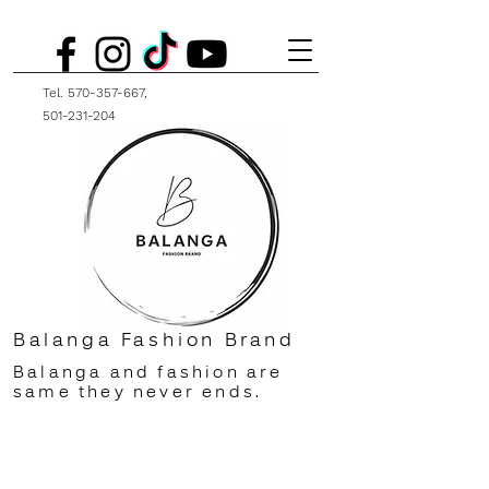
Tel.
570-357-667
,
501-231-204
Balanga Fashion Brand
Balanga and fashion are
same they never ends.