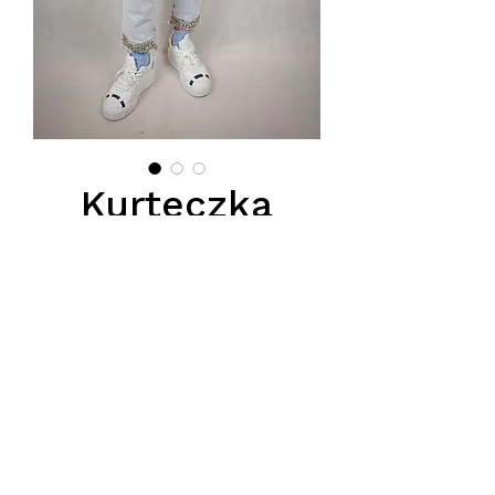
Kurteczka
jeans z
pęknięciem na
rekawach
Price
PLN 140.00
Podana cena jest ceną hurtową.