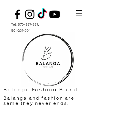
Tel.
570-357-667
,
501-231-204
Balanga Fashion Brand
Balanga and fashion are
same they never ends.