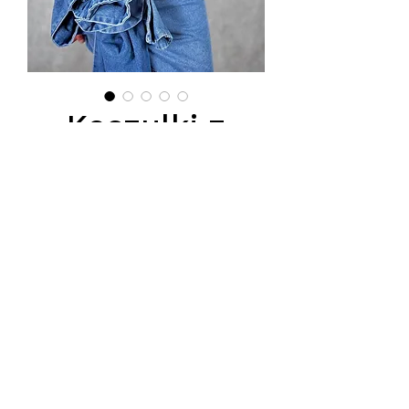
Koszulki z
misaimi
Price
PLN 55.00
Białe t-shirty z misiami, 3 różne
wzory
Podana cena jest ceną hurtowa
netto, obowiazuje przy zakupie
minimum 5 szt.
Tel.
570-357-667
,