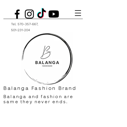
Tel.
570-357-667
,
501-231-204
Balanga Fashion Brand
Balanga and fashion are
same they never ends.