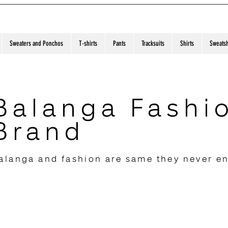
Sweaters and Ponchos
T-shirts
Pants
Tracksuits
Shirts
Sweatsh
Balanga Fashi
Brand
alanga and fashion are same they never e