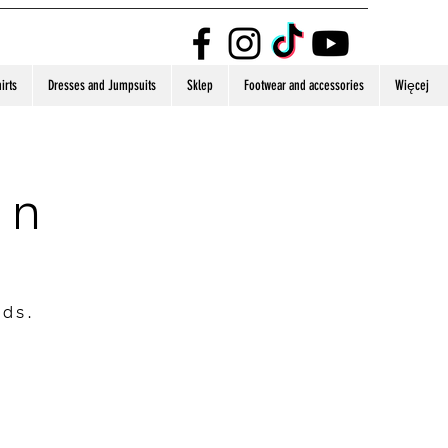
irts
Dresses and Jumpsuits
Sklep
Footwear and accessories
Więcej
on
nds.