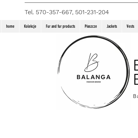
Tel. 570-357-667, 501-231-204
home
Kolekcje
Fur and fur products
Płaszcze
Jackets
Vests
B