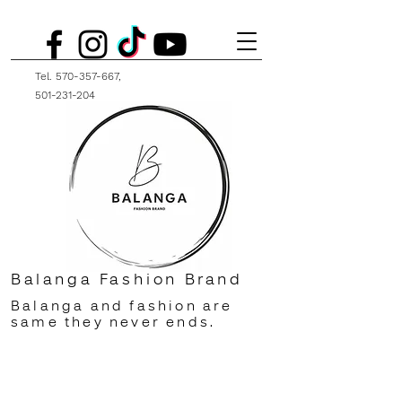
Tel.
570-357-667
,
501-231-204
Balanga Fashion Brand
Balanga and fashion are
same they never ends.