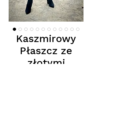
Kaszmirowy
Płaszcz ze
złotymi
guzikami,
obszyty lisem
Price
PLN 1,400.00
Podana cena jest cena hurtową
netto, obowiazuje przy zakupie
conajmiej 5 szt.