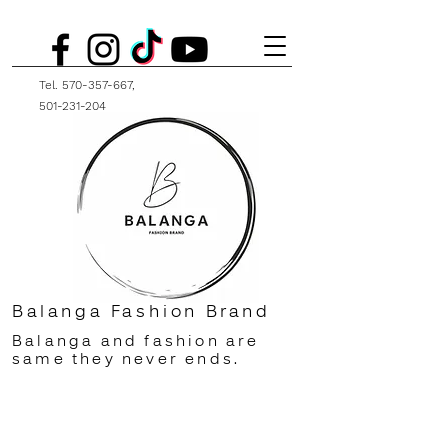
Tel.
570-357-667
,
501-231-204
Balanga Fashion Brand
Balanga and fashion are
same they never ends.