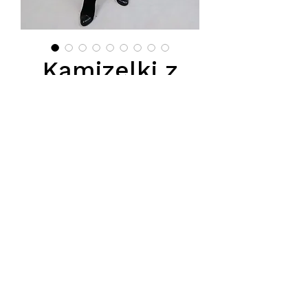
Kamizelki z
lisa RB
Price
PLN 3,200.00
Podana cena jest cena hurtową
netto, obowiązuje przy zakupie
minimum 5 szt.
Tel.
570-357-667
,
501-231-204