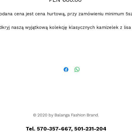
odana cena jest cena hurtową, przy zamówieniu minimum 5sz
dkryj naszą wyjątkową kolekcję klasycznych kamizelek z lisa
alanga Fashion Brand. Podkreśl swój styl niezmienną eleganc
rawdziwego futra lisa. Wybierz teraz idealną kamizelkę, któ
doda uroku garderobie każdej kobiety.
© 2020 by Balanga Fashion Brand.
Tel. 570-357-667, 501-231-204