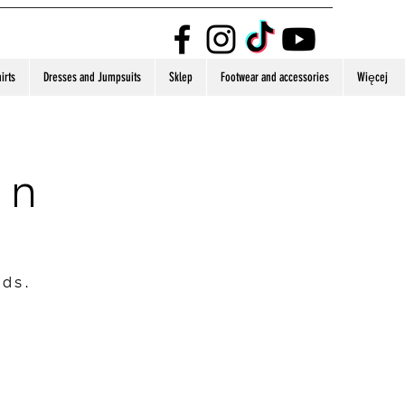
irts
Dresses and Jumpsuits
Sklep
Footwear and accessories
Więcej
on
nds.