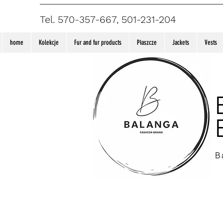
Tel. 570-357-667, 501-231-204
home
Kolekcje
Fur and fur products
Płaszcze
Jackets
Vests
B