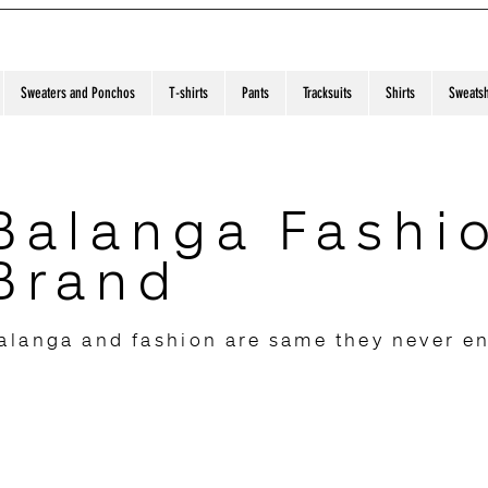
Sweaters and Ponchos
T-shirts
Pants
Tracksuits
Shirts
Sweatsh
Balanga Fashi
Brand
alanga and fashion are same they never e