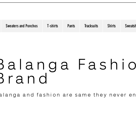
Sweaters and Ponchos
T-shirts
Pants
Tracksuits
Shirts
Sweatsh
Balanga Fashi
Brand
alanga and fashion are same they never e