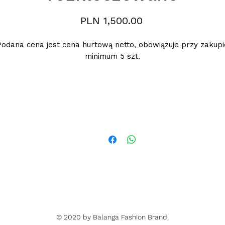
Price
PLN 1,500.00
Podana cena jest cena hurtową netto, obowiązuje przy zakupi
minimum 5 szt.
Rozmiary 100cm i 110cm biust -1500zł
120cm i 130cm -1700zł
© 2020 by Balanga Fashion Brand.