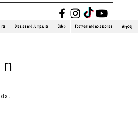
irts
Dresses and Jumpsuits
Sklep
Footwear and accessories
Więcej
on
nds.