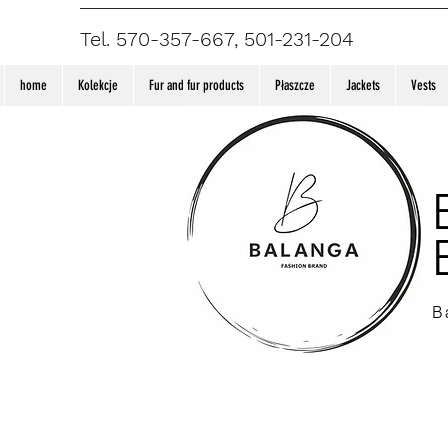
Tel. 570-357-667, 501-231-204
home
Kolekcje
Fur and fur products
Płaszcze
Jackets
Vests
B