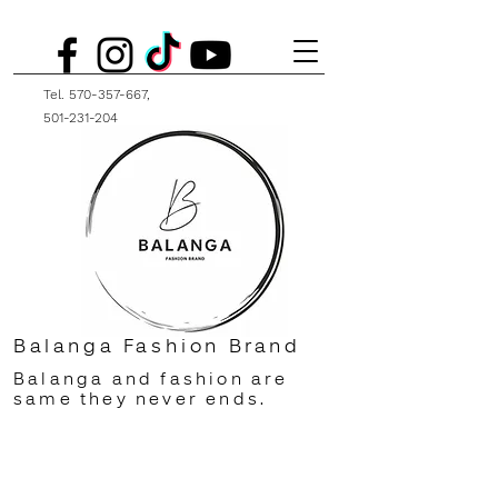
Tel.
570-357-667
,
501-231-204
Balanga Fashion Brand
Balanga and fashion are
same they never ends.