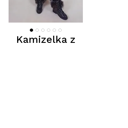
Kamizelka z
lisa 3 kolorowa
z kapturem
Price
PLN 1,100.00
Podana cena jest ceną hurtową,
obowiazuje przy zakupie conajmiej
5 sztuk.
Sugerowana cena detaliczna
2199zł