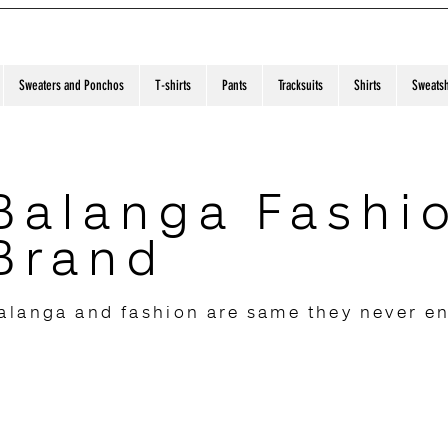
Sweaters and Ponchos
T-shirts
Pants
Tracksuits
Shirts
Sweatsh
Balanga Fashi
Brand
alanga and fashion are same they never e