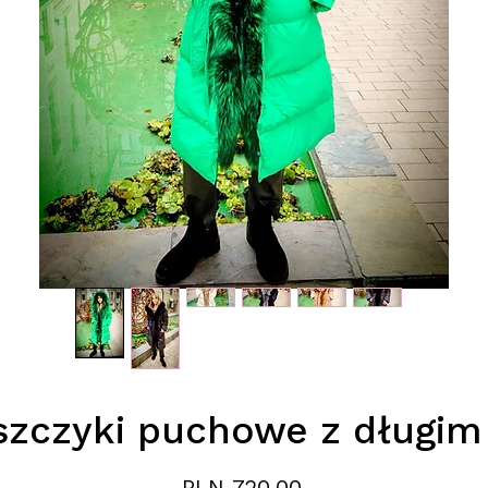
zczyki puchowe z długim 
Price
PLN 720.00