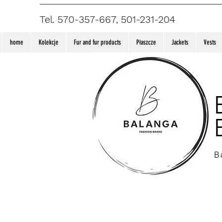
Tel. 570-357-667, 501-231-204
home
Kolekcje
Fur and fur products
Płaszcze
Jackets
Vests
B