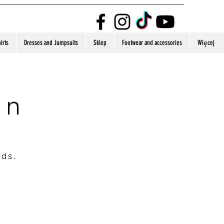
irts
Dresses and Jumpsuits
Sklep
Footwear and accessories
Więcej
on
nds.