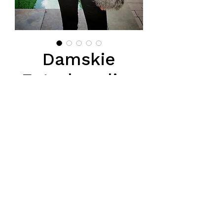
Damskie
Futerka z lisa
dwukolorowe
Price
PLN 1,450.00
Podana cena jest cena hurtową
netto, obowiązuje przy zamówieniu
minimum 5szt.
Tel.
570-357-667
,