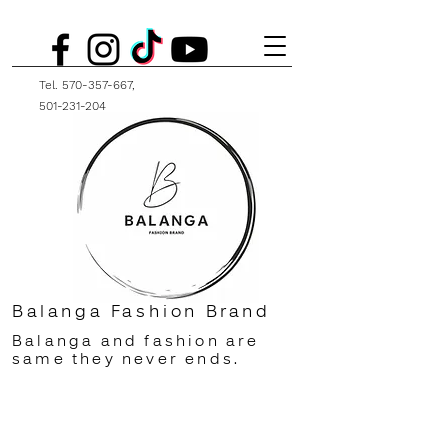
Tel.
570-357-667
,
501-231-204
Balanga Fashion Brand
Balanga and fashion are
same they never ends.