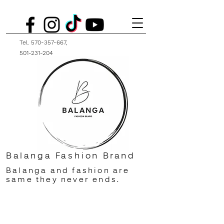
Tel.
570-357-667
,
501-231-204
Balanga Fashion Brand
Balanga and fashion are
same they never ends.