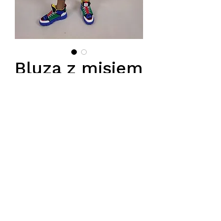
Bluza z misiem
i sciakaczem
na rekawie
Price
PLN 85.00
Podana cena jest cena hurtową,
przy zamówieniu minimum 5szt.
Tel.
570-357-667
,